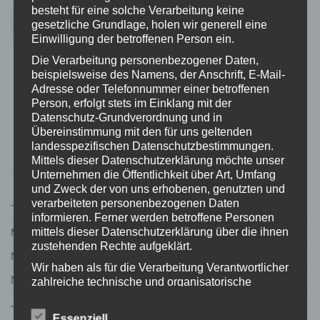
besteht für eine solche Verarbeitung keine
gesetzliche Grundlage, holen wir generell eine
Einwilligung der betroffenen Person ein.
Die Verarbeitung personenbezogener Daten,
beispielsweise des Namens, der Anschrift, E-Mail-
Adresse oder Telefonnummer einer betroffenen
Person, erfolgt stets im Einklang mit der
Datenschutz-Grundverordnung und in
Übereinstimmung mit den für uns geltenden
landesspezifischen Datenschutzbestimmungen.
Mittels dieser Datenschutzerklärung möchte unser
AKTUELLE BEITRÄGE
Unternehmen die Öffentlichkeit über Art, Umfang
und Zweck der von uns erhobenen, genutzten und
verarbeiteten personenbezogenen Daten
Termine
informieren. Ferner werden betroffene Personen
mittels dieser Datenschutzerklärung über die ihnen
Mitgliedschaft
zustehenden Rechte aufgeklärt.
Naturschutz
Wir haben als für die Verarbeitung Verantwortlicher
Nützliche Links
zahlreiche technische und organisatorische
Maßnahmen umgesetzt, um einen möglichst
Jungangler
lückenlosen Schutz der über diese Internetseite
Essenziell